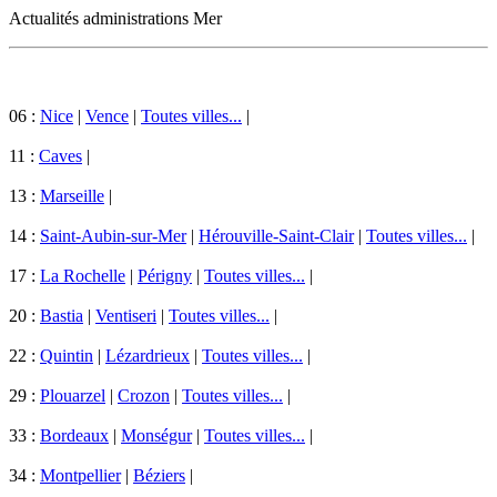
Actualités administrations Mer
06 :
Nice
|
Vence
|
Toutes villes...
|
11 :
Caves
|
13 :
Marseille
|
14 :
Saint-Aubin-sur-Mer
|
Hérouville-Saint-Clair
|
Toutes villes...
|
17 :
La Rochelle
|
Périgny
|
Toutes villes...
|
20 :
Bastia
|
Ventiseri
|
Toutes villes...
|
22 :
Quintin
|
Lézardrieux
|
Toutes villes...
|
29 :
Plouarzel
|
Crozon
|
Toutes villes...
|
33 :
Bordeaux
|
Monségur
|
Toutes villes...
|
34 :
Montpellier
|
Béziers
|