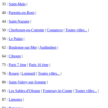
35 :
Saint-Malo
|
40 :
Parentis-en-Born
|
44 :
Saint-Nazaire
|
50 :
Cherbourg-en-Cotentin
|
Coutances
|
Toutes villes...
|
56 :
Le Palais
|
62 :
Boulogne-sur-Mer
|
Audinghen
|
64 :
Ciboure
|
75 :
Paris 7 ème
|
Paris 16 ème
|
76 :
Rouen
|
Longueil
|
Toutes villes...
|
80 :
Saint-Valery-sur-Somme
|
85 :
Les Sables-d'Olonne
|
Fontenay-le-Comte
|
Toutes villes...
|
87 :
Limoges
|